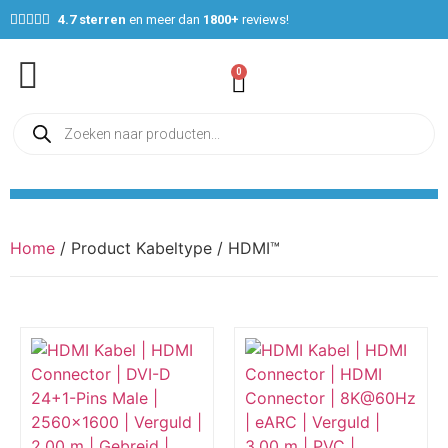





4.7 sterren
en meer dan
1800+
reviews!
0
Home
/ Product Kabeltype / HDMI™