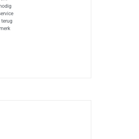
nodig
ervice
 terug
merk