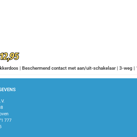
12,95
kkerdoos | Beschermend contact met aan/uit-schakelaar | 3-weg | 
GEVENS
.V.
88
oven
71 777
5