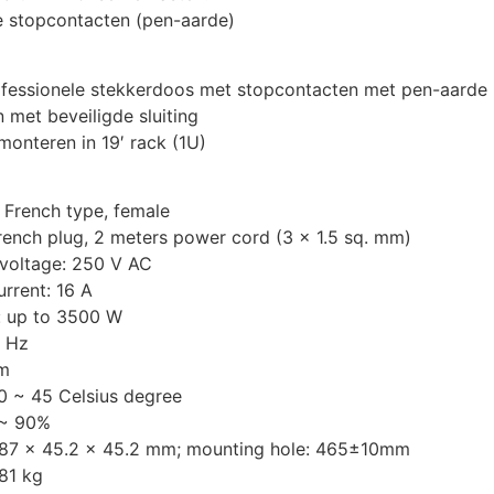
 stopcontacten (pen-aarde)
fessionele stekkerdoos met stopcontacten met pen-aarde
 met beveiligde sluiting
monteren in 19′ rack (1U)
 French type, female
French plug, 2 meters power cord (3 x 1.5 sq. mm)
voltage: 250 V AC
rrent: 16 A
: up to 3500 W
0 Hz
um
0 ~ 45 Celsius degree
 ~ 90%
487 x 45.2 x 45.2 mm; mounting hole: 465±10mm
.81 kg