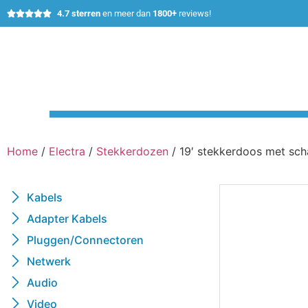
4.7 sterren
en meer dan
1800+
reviews!





Home
/
Electra
/
Stekkerdozen
/ 19′ stekkerdoos met sch
Kabels
Adapter Kabels
Pluggen/Connectoren
Netwerk
Audio
Video