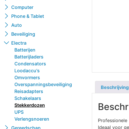
Computer
Phone & Tablet
Auto
Beveiliging
Electra
Batterijen
Batterijladers
Condensators
Loodaccu's
Omvormers
Overspanningsbeveiliging
Beschrijving
Reisadapters
Schakelaars
Beschr
Stekkerdozen
UPS
Verlengsnoeren
Professionele
Ideaal voor ge
Gereedschap