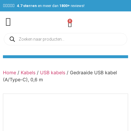





4.7 sterren
en meer dan
1800+
reviews!
0
Home
/
Kabels
/
USB kabels
/ Gedraaide USB kabel
(A/Type-C), 0,6 m