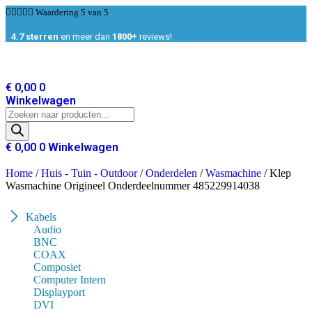
Ga





Waardering 5 van 5
naar
de
4.7 sterren
en meer dan
1800+
reviews!
inhoud
€
0,00
0
Winkelwagen
Producten
zoeken
€
0,00
0
Winkelwagen
Home
/
Huis - Tuin - Outdoor
/
Onderdelen
/
Wasmachine
/ Klep
Wasmachine Origineel Onderdeelnummer 485229914038
Kabels
Audio
BNC
COAX
Composiet
Computer Intern
Displayport
DVI