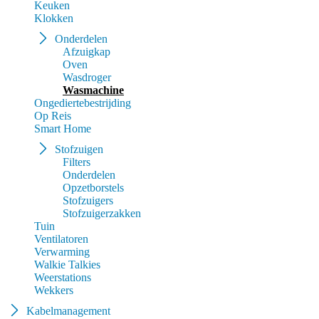
Keuken
Klokken
Onderdelen
Afzuigkap
Oven
Wasdroger
Wasmachine
Ongediertebestrijding
Op Reis
Smart Home
Stofzuigen
Filters
Onderdelen
Opzetborstels
Stofzuigers
Stofzuigerzakken
Tuin
Ventilatoren
Verwarming
Walkie Talkies
Weerstations
Wekkers
Kabelmanagement