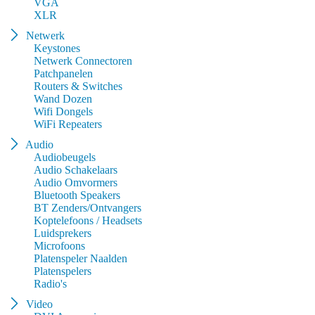
VGA
XLR
Netwerk
Keystones
Netwerk Connectoren
Patchpanelen
Routers & Switches
Wand Dozen
Wifi Dongels
WiFi Repeaters
Audio
Audiobeugels
Audio Schakelaars
Audio Omvormers
Bluetooth Speakers
BT Zenders/Ontvangers
Koptelefoons / Headsets
Luidsprekers
Microfoons
Platenspeler Naalden
Platenspelers
Radio's
Video