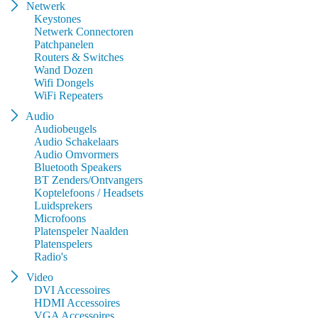
Netwerk
Keystones
Netwerk Connectoren
Patchpanelen
Routers & Switches
Wand Dozen
Wifi Dongels
WiFi Repeaters
Audio
Audiobeugels
Audio Schakelaars
Audio Omvormers
Bluetooth Speakers
BT Zenders/Ontvangers
Koptelefoons / Headsets
Luidsprekers
Microfoons
Platenspeler Naalden
Platenspelers
Radio's
Video
DVI Accessoires
HDMI Accessoires
VGA Accessoires