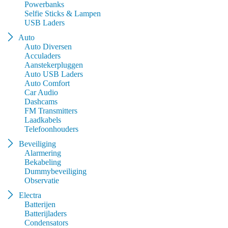
Powerbanks
Selfie Sticks & Lampen
USB Laders
Auto
Auto Diversen
Acculaders
Aanstekerpluggen
Auto USB Laders
Auto Comfort
Car Audio
Dashcams
FM Transmitters
Laadkabels
Telefoonhouders
Beveiliging
Alarmering
Bekabeling
Dummybeveiliging
Observatie
Electra
Batterijen
Batterijladers
Condensators