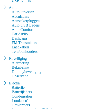
USB Laders
Auto
Auto Diversen
Acculaders
Aanstekerpluggen
Auto USB Laders
Auto Comfort
Car Audio
Dashcams
FM Transmitters
Laadkabels
Telefoonhouders
Beveiliging
Alarmering
Bekabeling
Dummybeveiliging
Observatie
Electra
Batterijen
Batterijladers
Condensators
Loodaccu's
Omvormers