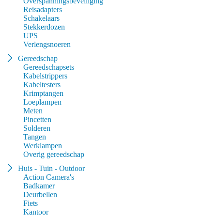
Overspanningsbeveiliging
Reisadapters
Schakelaars
Stekkerdozen
UPS
Verlengsnoeren
Gereedschap
Gereedschapsets
Kabelstrippers
Kabeltesters
Krimptangen
Loeplampen
Meten
Pincetten
Solderen
Tangen
Werklampen
Overig gereedschap
Huis - Tuin - Outdoor
Action Camera's
Badkamer
Deurbellen
Fiets
Kantoor