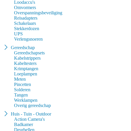
Loodaccu's
Omvormers
Overspanningsbeveiliging
Reisadapters
Schakelaars
Stekkerdozen
UPS
Verlengsnoeren
Gereedschap
Gereedschapsets
Kabelstrippers
Kabeltesters
Krimptangen
Loeplampen
Meten
Pincetten
Solderen
Tangen
Werklampen
Overig gereedschap
Huis - Tuin - Outdoor
Action Camera's
Badkamer
Deurbellen