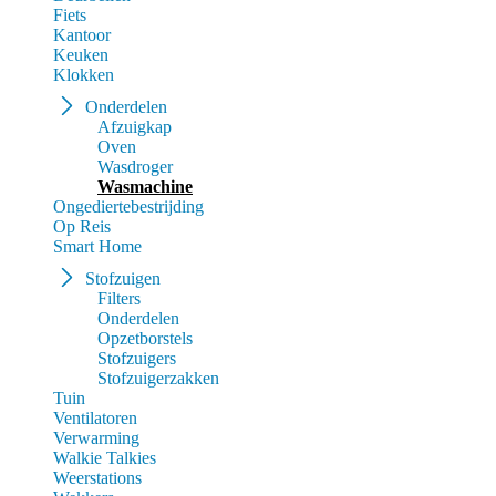
Fiets
Kantoor
Keuken
Klokken
Onderdelen
Afzuigkap
Oven
Wasdroger
Wasmachine
Ongediertebestrijding
Op Reis
Smart Home
Stofzuigen
Filters
Onderdelen
Opzetborstels
Stofzuigers
Stofzuigerzakken
Tuin
Ventilatoren
Verwarming
Walkie Talkies
Weerstations