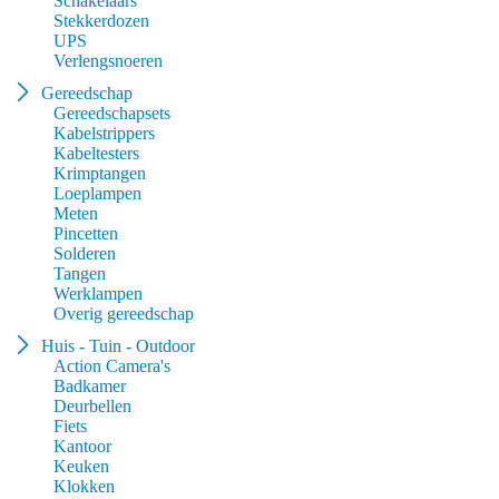
Schakelaars
Stekkerdozen
UPS
Verlengsnoeren
Gereedschap
Gereedschapsets
Kabelstrippers
Kabeltesters
Krimptangen
Loeplampen
Meten
Pincetten
Solderen
Tangen
Werklampen
Overig gereedschap
Huis - Tuin - Outdoor
Action Camera's
Badkamer
Deurbellen
Fiets
Kantoor
Keuken
Klokken