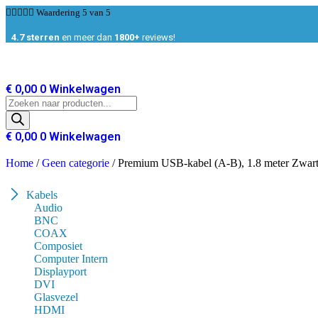
Ga





Waardering 5 van 5
naar
de
4.7 sterren
en meer dan
1800+
reviews!
inhoud
€
0,00
0
Winkelwagen
Producten
zoeken
€
0,00
0
Winkelwagen
Home
/
Geen categorie
/ Premium USB-kabel (A-B), 1.8 meter Zwar
Kabels
Audio
BNC
COAX
Composiet
Computer Intern
Displayport
DVI
Glasvezel
HDMI