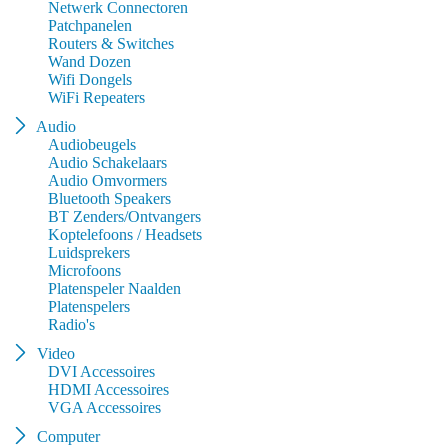
Netwerk Connectoren
Patchpanelen
Routers & Switches
Wand Dozen
Wifi Dongels
WiFi Repeaters
Audio
Audiobeugels
Audio Schakelaars
Audio Omvormers
Bluetooth Speakers
BT Zenders/Ontvangers
Koptelefoons / Headsets
Luidsprekers
Microfoons
Platenspeler Naalden
Platenspelers
Radio's
Video
DVI Accessoires
HDMI Accessoires
VGA Accessoires
Computer