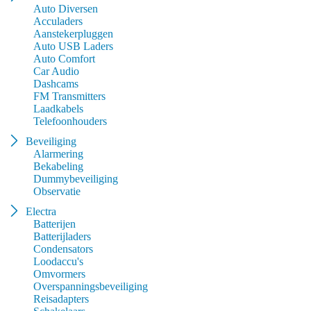
Auto Diversen
Acculaders
Aanstekerpluggen
Auto USB Laders
Auto Comfort
Car Audio
Dashcams
FM Transmitters
Laadkabels
Telefoonhouders
Beveiliging
Alarmering
Bekabeling
Dummybeveiliging
Observatie
Electra
Batterijen
Batterijladers
Condensators
Loodaccu's
Omvormers
Overspanningsbeveiliging
Reisadapters