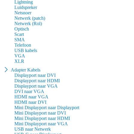
Lightning
Luidspreker
Netsnoer
Netwerk (patch)
Netwerk (Rol)
Optisch
Scart
SMA
Telefoon
USB kabels
VGA
XLR
Adapter Kabels
Displayport naar DVI
Displayport naar HDMI
Displayport naar VGA
DVI naar VGA
HDMI naar VGA
HDMI naar DVI
Mini Displayport naar Displayport
Mini Displayport naar DVI
Mini Displayport naar HDMI
Mini Displayport naar VGA
USB naar Netwerk