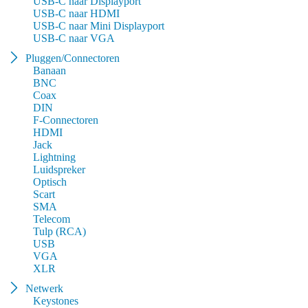
USB-C naar Displayport
USB-C naar HDMI
USB-C naar Mini Displayport
USB-C naar VGA
Pluggen/Connectoren
Banaan
BNC
Coax
DIN
F-Connectoren
HDMI
Jack
Lightning
Luidspreker
Optisch
Scart
SMA
Telecom
Tulp (RCA)
USB
VGA
XLR
Netwerk
Keystones