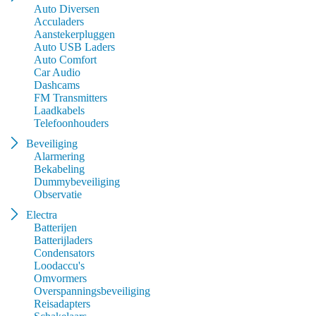
Auto Diversen
Acculaders
Aanstekerpluggen
Auto USB Laders
Auto Comfort
Car Audio
Dashcams
FM Transmitters
Laadkabels
Telefoonhouders
Beveiliging
Alarmering
Bekabeling
Dummybeveiliging
Observatie
Electra
Batterijen
Batterijladers
Condensators
Loodaccu's
Omvormers
Overspanningsbeveiliging
Reisadapters