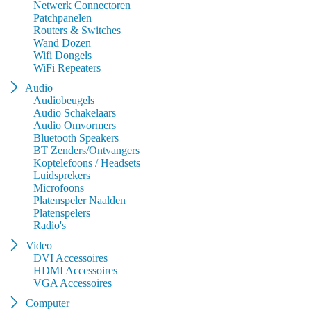
Netwerk Connectoren
Patchpanelen
Routers & Switches
Wand Dozen
Wifi Dongels
WiFi Repeaters
Audio
Audiobeugels
Audio Schakelaars
Audio Omvormers
Bluetooth Speakers
BT Zenders/Ontvangers
Koptelefoons / Headsets
Luidsprekers
Microfoons
Platenspeler Naalden
Platenspelers
Radio's
Video
DVI Accessoires
HDMI Accessoires
VGA Accessoires
Computer