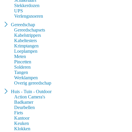
Schakelaars
Stekkerdozen
UPS
Verlengsnoeren
Gereedschap
Gereedschapsets
Kabelstrippers
Kabeltesters
Krimptangen
Loeplampen
Meten
Pincetten
Solderen
Tangen
Werklampen
Overig gereedschap
Huis - Tuin - Outdoor
Action Camera's
Badkamer
Deurbellen
Fiets
Kantoor
Keuken
Klokken