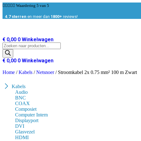
Ga





Waardering 5 van 5
naar
de
4.7 sterren
en meer dan
1800+
reviews!
inhoud
€
0,00
0
Winkelwagen
Producten
zoeken
€
0,00
0
Winkelwagen
Home
/
Kabels
/
Netsnoer
/ Stroomkabel 2x 0.75 mm² 100 m Zwart
Kabels
Audio
BNC
COAX
Composiet
Computer Intern
Displayport
DVI
Glasvezel
HDMI