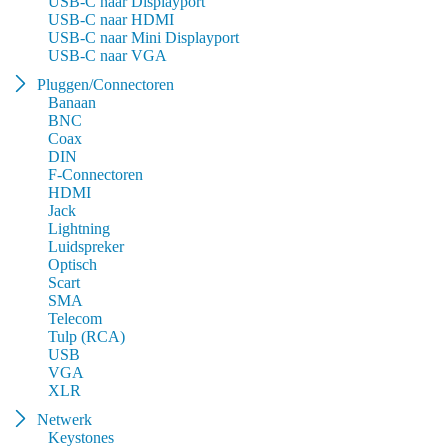
USB-C naar Displayport
USB-C naar HDMI
USB-C naar Mini Displayport
USB-C naar VGA
Pluggen/Connectoren
Banaan
BNC
Coax
DIN
F-Connectoren
HDMI
Jack
Lightning
Luidspreker
Optisch
Scart
SMA
Telecom
Tulp (RCA)
USB
VGA
XLR
Netwerk
Keystones