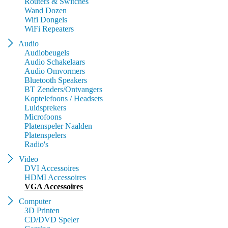
Routers & Switches
Wand Dozen
Wifi Dongels
WiFi Repeaters
Audio
Audiobeugels
Audio Schakelaars
Audio Omvormers
Bluetooth Speakers
BT Zenders/Ontvangers
Koptelefoons / Headsets
Luidsprekers
Microfoons
Platenspeler Naalden
Platenspelers
Radio's
Video
DVI Accessoires
HDMI Accessoires
VGA Accessoires
Computer
3D Printen
CD/DVD Speler