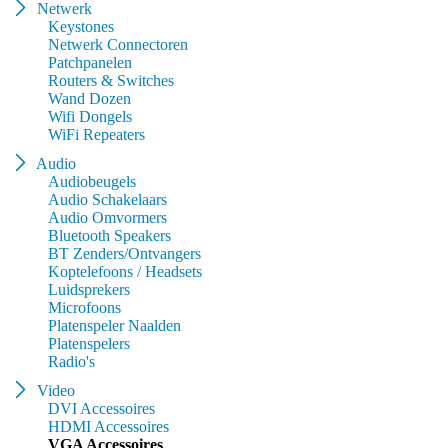
Netwerk
Keystones
Netwerk Connectoren
Patchpanelen
Routers & Switches
Wand Dozen
Wifi Dongels
WiFi Repeaters
Audio
Audiobeugels
Audio Schakelaars
Audio Omvormers
Bluetooth Speakers
BT Zenders/Ontvangers
Koptelefoons / Headsets
Luidsprekers
Microfoons
Platenspeler Naalden
Platenspelers
Radio's
Video
DVI Accessoires
HDMI Accessoires
VGA Accessoires