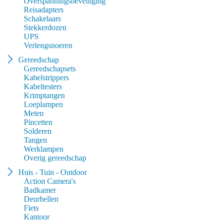
Overspanningsbeveiliging
Reisadapters
Schakelaars
Stekkerdozen
UPS
Verlengsnoeren
Gereedschap
Gereedschapsets
Kabelstrippers
Kabeltesters
Krimptangen
Loeplampen
Meten
Pincetten
Solderen
Tangen
Werklampen
Overig gereedschap
Huis - Tuin - Outdoor
Action Camera's
Badkamer
Deurbellen
Fiets
Kantoor