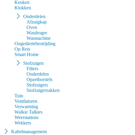
Keuken
Klokken
Onderdelen
Afzuigkap
Oven
Wasdroger
Wasmachine
Ongediertebestrijding
Op Reis
Smart Home
Stofzuigen
Filters
Onderdelen
Opzetborstels
Stofzuigers
Stofzuigerzakken
Tuin
Ventilatoren
Verwarming
Walkie Talkies
Weerstations
Wekkers
Kabelmanagement