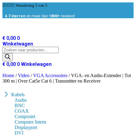
Ga





Waardering 5 van 5
naar
de
4.7 sterren
en meer dan
1800+
reviews!
inhoud
€
0,00
0
Winkelwagen
Producten
zoeken
€
0,00
0
Winkelwagen
Home
/
Video
/
VGA Accessoires
/ VGA- en Audio-Extender | Tot
300 m | Over Cat5e Cat 6 | Transmitter en Receiver
Kabels
Audio
BNC
COAX
Composiet
Computer Intern
Displayport
DVI