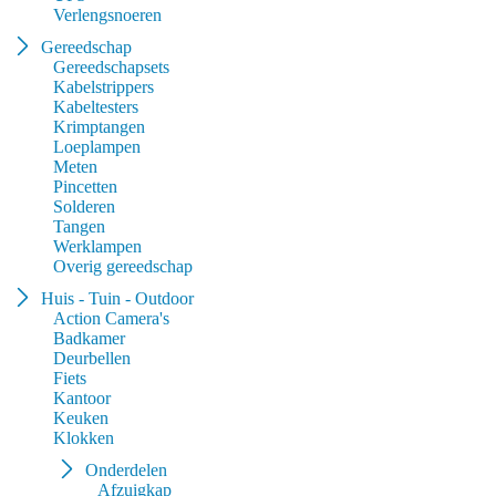
Verlengsnoeren
Gereedschap
Gereedschapsets
Kabelstrippers
Kabeltesters
Krimptangen
Loeplampen
Meten
Pincetten
Solderen
Tangen
Werklampen
Overig gereedschap
Huis - Tuin - Outdoor
Action Camera's
Badkamer
Deurbellen
Fiets
Kantoor
Keuken
Klokken
Onderdelen
Afzuigkap