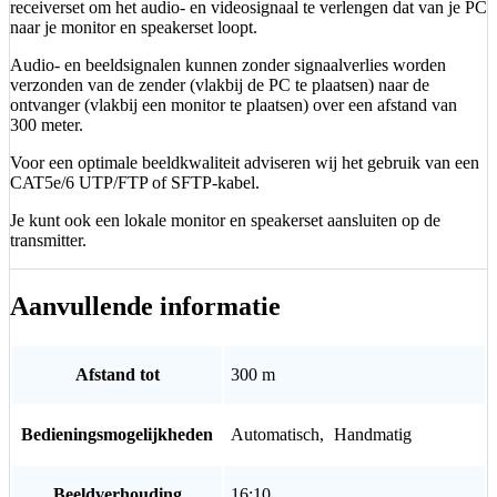
receiverset om het audio- en videosignaal te verlengen dat van je PC
en
naar je monitor en speakerset loopt.
Receiver
aantal
Audio- en beeldsignalen kunnen zonder signaalverlies worden
verzonden van de zender (vlakbij de PC te plaatsen) naar de
ontvanger (vlakbij een monitor te plaatsen) over een afstand van
300 meter.
Voor een optimale beeldkwaliteit adviseren wij het gebruik van een
CAT5e/6 UTP/FTP of SFTP-kabel.
Je kunt ook een lokale monitor en speakerset aansluiten op de
transmitter.
Aanvullende informatie
Afstand tot
300 m
Bedieningsmogelijkheden
Automatisch
,
Handmatig
Beeldverhouding
16:10