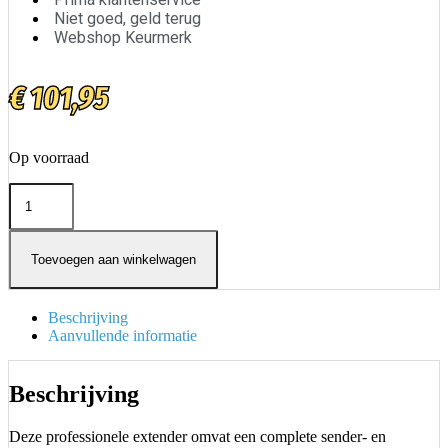
Niet goed, geld terug
Webshop Keurmerk
€
101,95
Op voorraad
VGA-
en
Audio-
Extender
Toevoegen aan winkelwagen
|
Tot
300
m
Beschrijving
|
Aanvullende informatie
Over
Cat5e
Cat
Beschrijving
6
|
Deze professionele extender omvat een complete sender- en
Transmitter