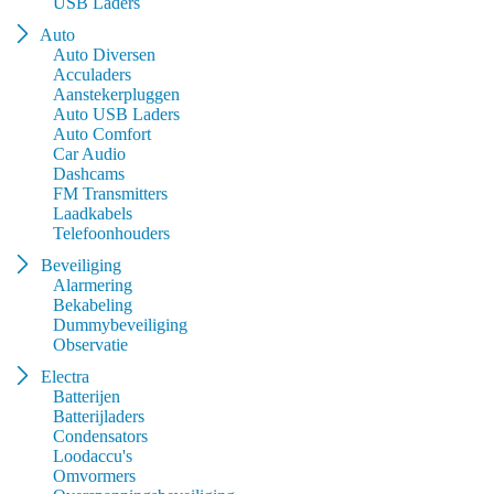
USB Laders
Auto
Auto Diversen
Acculaders
Aanstekerpluggen
Auto USB Laders
Auto Comfort
Car Audio
Dashcams
FM Transmitters
Laadkabels
Telefoonhouders
Beveiliging
Alarmering
Bekabeling
Dummybeveiliging
Observatie
Electra
Batterijen
Batterijladers
Condensators
Loodaccu's
Omvormers