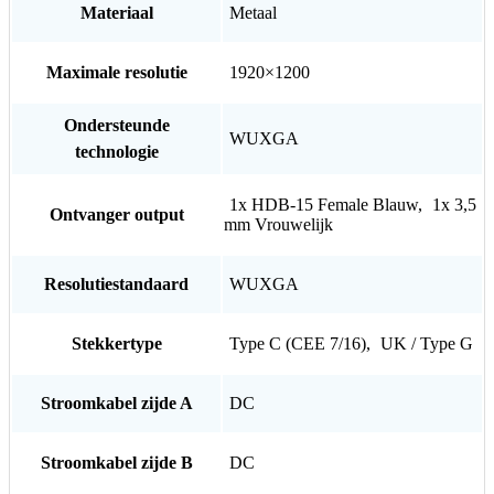
Materiaal
Metaal
Maximale resolutie
1920×1200
Ondersteunde
WUXGA
technologie
1x HDB-15 Female Blauw
,
1x 3,5
Ontvanger output
mm Vrouwelijk
Resolutiestandaard
WUXGA
Stekkertype
Type C (CEE 7/16)
,
UK / Type G
Stroomkabel zijde A
DC
Stroomkabel zijde B
DC