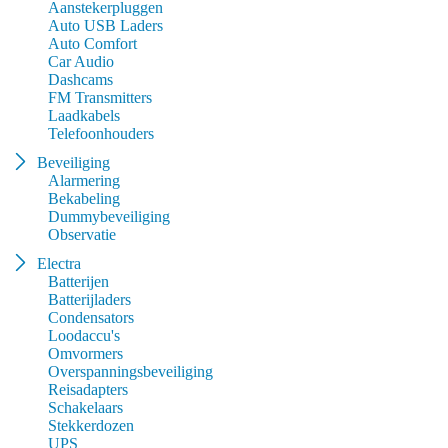
Aanstekerpluggen
Auto USB Laders
Auto Comfort
Car Audio
Dashcams
FM Transmitters
Laadkabels
Telefoonhouders
Beveiliging
Alarmering
Bekabeling
Dummybeveiliging
Observatie
Electra
Batterijen
Batterijladers
Condensators
Loodaccu's
Omvormers
Overspanningsbeveiliging
Reisadapters
Schakelaars
Stekkerdozen
UPS