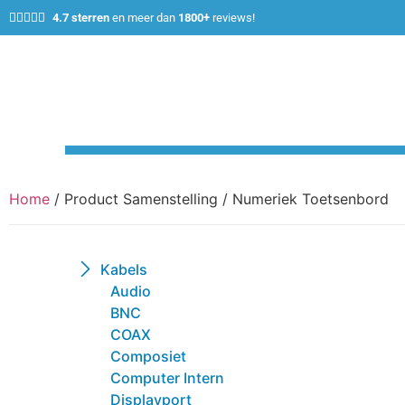





4.7 sterren
en meer dan
1800+
reviews!
Home
/ Product Samenstelling / Numeriek Toetsenbord
Kabels
Audio
BNC
COAX
Composiet
Computer Intern
Displayport